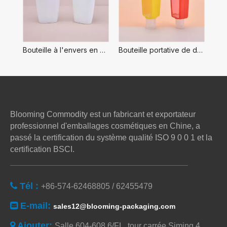
Bouteille à l'envers en plastique vide, distributeur de bouteille de shampoing à l'envers en PP de 50 ml
Bouteille portative de désinfectant pour les mains en Silicone, bouteille à l'envers, support de désinfectant pour les mains en Silicone pour sac à dos
Blooming Commodity est un fabricant et exportateur
professionnel d'emballages cosmétiques en Chine, a
passé la certification du système qualité ISO 9 0 0 1 et la
certification BSCI.
Tél :

+86-574-62468805 / 62455479
E-mail:

sales12@blooming-packaging.com
Ajouter:

Salle 604-608,6/FL, tour carrée Siming 4,