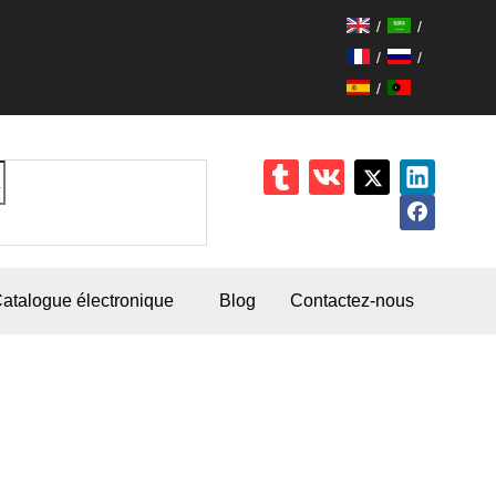
/
/
/
/
/
atalogue électronique
Blog
Contactez-nous
outeilles en acrylique blanc en
ros, bouteille de lotion en
lastique acrylique, bouteilles à
ompe en acrylique 100 ml 120 ml