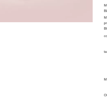
M
B
M
pr
B
c
ta
Ma
O