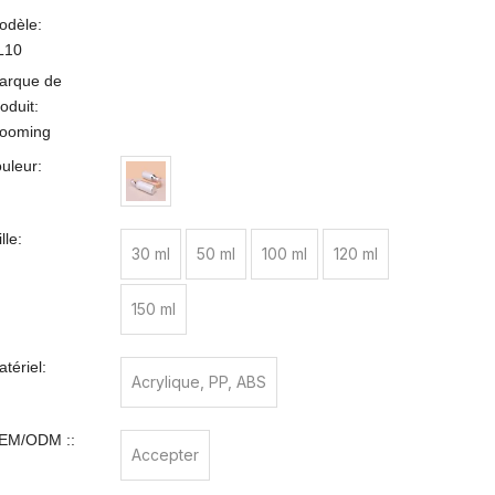
odèle:
L10
arque de
oduit:
looming
ouleur:
ille:
30 ml
50 ml
100 ml
120 ml
150 ml
tériel:
Acrylique, PP, ABS
EM/ODM ::
Accepter