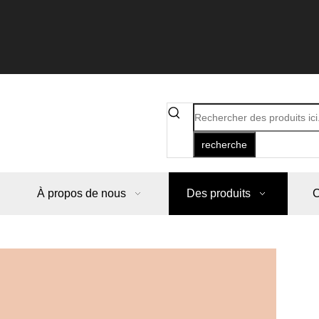
recherche
À propos de nous
Des produits
C
B
g
p
p