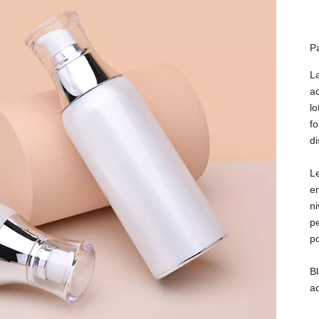
P
La
a
l
f
di
L
em
n
p
p
B
ac