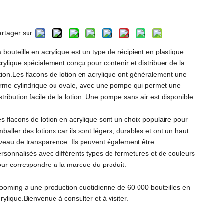
150 ml
artager sur:
 bouteille en acrylique est un type de récipient en plastique
crylique spécialement conçu pour contenir et distribuer de la
otion.Les flacons de lotion en acrylique ont généralement une
orme cylindrique ou ovale, avec une pompe qui permet une
stribution facile de la lotion. Une pompe sans air est disponible.
es flacons de lotion en acrylique sont un choix populaire pour
baller des lotions car ils sont légers, durables et ont un haut
iveau de transparence. Ils peuvent également être
ersonnalisés avec différents types de fermetures et de couleurs
our correspondre à la marque du produit.
looming a une production quotidienne de 60 000 bouteilles en
rylique.Bienvenue à consulter et à visiter.