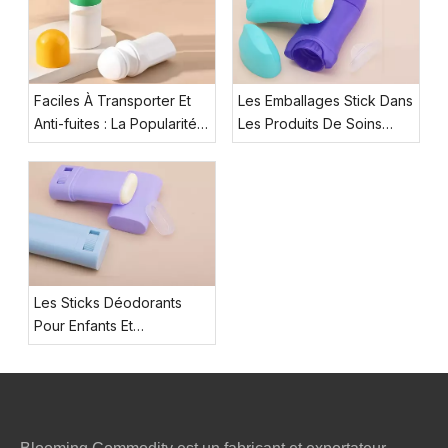
Faciles À Transporter Et
Les Emballages Stick Dans
Anti-fuites : La Popularité
Les Produits De Soins
Croissante Des Flacons
Haut De Gamme Pour
Roll-on Pendant L'été
Hommes
Les Sticks Déodorants
Pour Enfants Et
Adolescents