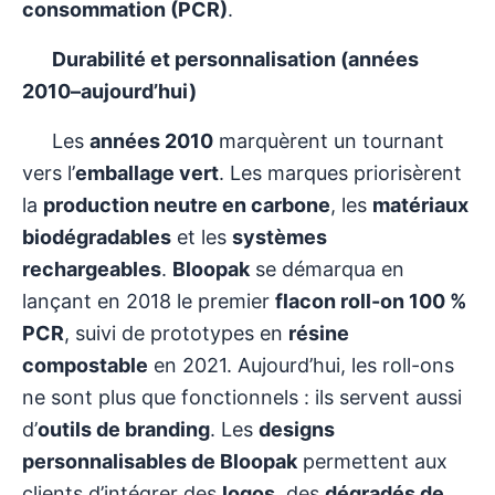
consommation (PCR)
.
Durabilité et personnalisation (années
2010–aujourd’hui)
Les
années 2010
marquèrent un tournant
vers l’
emballage vert
. Les marques priorisèrent
la
production neutre en carbone
, les
matériaux
biodégradables
et les
systèmes
rechargeables
.
Bloopak
se démarqua en
lançant en 2018 le premier
flacon roll-on 100 %
PCR
, suivi de prototypes en
résine
compostable
en 2021. Aujourd’hui, les roll-ons
ne sont plus que fonctionnels : ils servent aussi
d’
outils de branding
. Les
designs
personnalisables de Bloopak
permettent aux
clients d’intégrer des
logos
, des
dégradés de