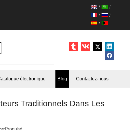
/
/
/
/
/
atalogue électronique
Blog
Contactez-nous
eurs Traditionnels Dans Les
Propulsé
ne: