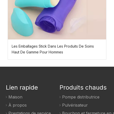
Les Emballages Stick Dans Les Produits De Soins
Haut De Gamme Pour Hommes
Lien rapide
Produits chauds
Maison
Pompe distributrice
À propos
Pulvérisateur
Prestations de service
Bouchon et fermeture en p