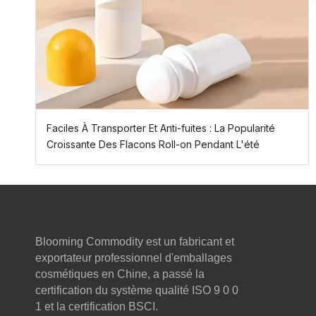
Faciles À Transporter Et Anti-fuites : La Popularité
Croissante Des Flacons Roll-on Pendant L'été
Blooming Commodity est un fabricant et
exportateur professionnel d'emballages
cosmétiques en Chine, a passé la
certification du système qualité ISO 9 0 0
1 et la certification BSCI.