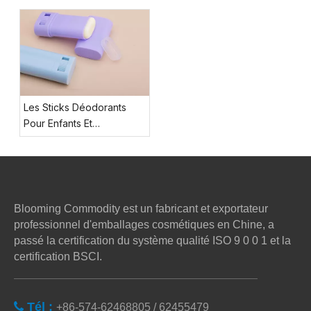
Roll-on Pendant L'été
Hommes
Les Sticks Déodorants
Pour Enfants Et
Adolescents
Blooming Commodity est un fabricant et exportateur
professionnel d'emballages cosmétiques en Chine, a
passé la certification du système qualité ISO 9 0 0 1 et la
certification BSCI.
Tél :

+86-574-62468805 / 62455479